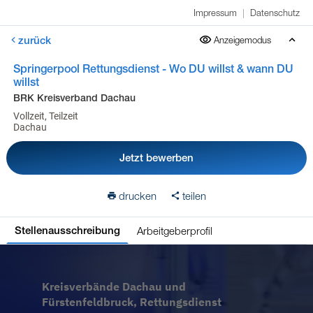
Impressum
|
Datenschutz
zurück
Anzeigemodus
Springerpool Rettungsdienst - Wo DU willst & wann DU
willst
BRK Kreisverband Dachau
Vollzeit, Teilzeit
Dachau
Jetzt bewerben
drucken
teilen
Arbeitgeberprofil
Stellenausschreibung