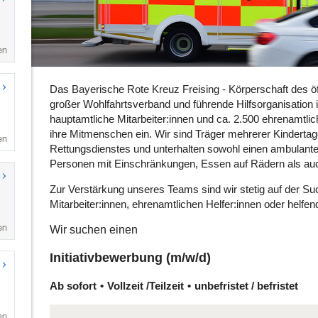
en
en
en
en