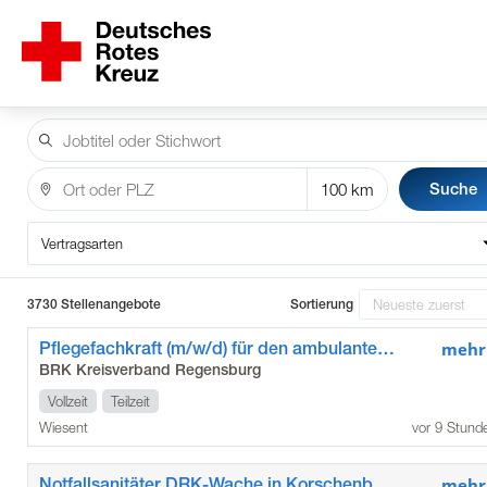
Suche
Vertragsarten
3730 Stellenangebote
Sortierung
Pflegefachkraft (m/w/d) für den ambulanten Pflegedienst Wiesent
mehr
BRK Kreisverband Regensburg
Vollzeit
Teilzeit
Wiesent
vor 9 Stund
Notfallsanitäter DRK-Wache in Korschenbroich (m/w/d)
mehr