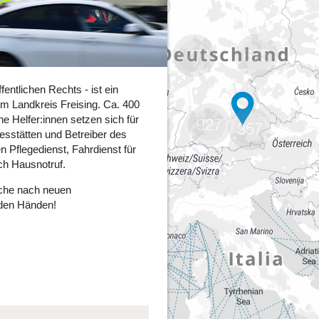
1771
675
927
357