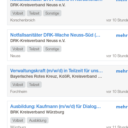
DRK-Kreisverband Neuss e.V.
Vollzeit
Teilzeit
Sonstige
Korschenbroich
vor 10 Stund
Notfallsanitäter DRK-Wache Neuss-Süd (m/w/d)
mehr
DRK-Kreisverband Neuss e.V.
Vollzeit
Teilzeit
Sonstige
Neuss
vor 10 Stund
Verwaltungskraft (m/w/d) in Teilzeit für unser Seniorenzentrum in Gößweinstein
mehr
Bayerisches Rotes Kreuz, KdöR, Kreisverband Forchheim
Vollzeit
Teilzeit
Forchheim
vor 10 Stund
Ausbildung: Kaufmann (m/w/d) für Dialogmarketing
mehr
BRK Kreisverband Würzburg
Vollzeit
Ausbildung
Würzburg
vor 11 Stund