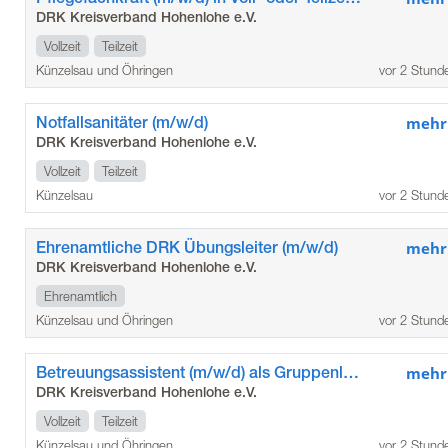
DRK Kreisverband Hohenlohe e.V.
Vollzeit
Teilzeit
Künzelsau und Öhringen
vor 2 Stund
Notfallsanitäter (m/w/d)
mehr
DRK Kreisverband Hohenlohe e.V.
Vollzeit
Teilzeit
Künzelsau
vor 2 Stund
Ehrenamtliche DRK Übungsleiter (m/w/d)
mehr
DRK Kreisverband Hohenlohe e.V.
Ehrenamtlich
Künzelsau und Öhringen
vor 2 Stund
Betreuungsassistent (m/w/d) als Gruppenleitung für unsere Betreuungsgruppen auf Übungsleiterbasis
mehr
DRK Kreisverband Hohenlohe e.V.
Vollzeit
Teilzeit
Künzelsau und Öhringen
vor 2 Stund