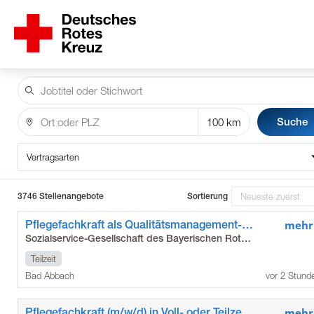
Suche
Vertragsarten
3746 Stellenangebote
Sortierung
Pflegefachkraft als Qualitätsmanagement-Beauftragte*r (m/w/d)
mehr
Sozialservice-Gesellschaft des Bayerischen Roten Kreuzes GmbH
Teilzeit
Bad Abbach
vor 2 Stund
Pflegefachkraft (m/w/d) in Voll- oder Teilzeit, Minijob
mehr