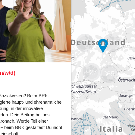
1774
680
927
365