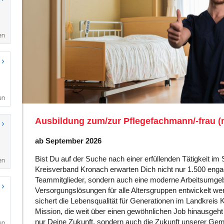
en
en
en
en