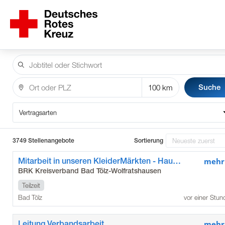
Suche
Vertragsarten
3749 Stellenangebote
Sortierung
Mitarbeit in unseren KleiderMärkten - Hauptstandort Bad Tölz (m/w/d)
mehr
BRK Kreisverband Bad Tölz-Wolfratshausen
Teilzeit
Bad Tölz
vor einer Stun
Leitung Verbandsarbeit
mehr