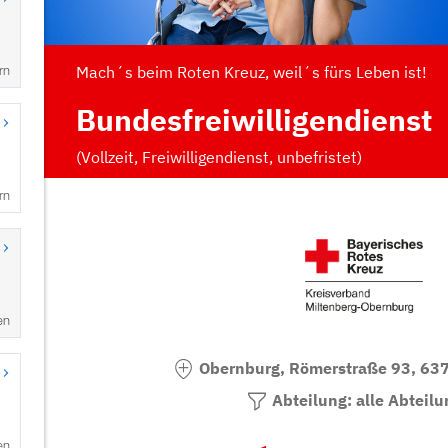
rn
rn
en
en