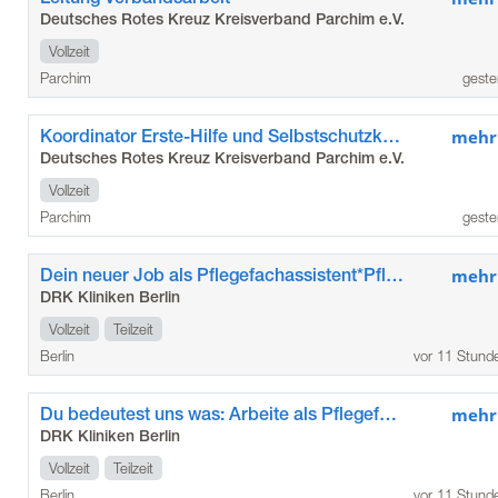
Deutsches Rotes Kreuz Kreisverband Parchim e.V.
Vollzeit
Parchim
geste
Koordinator Erste-Hilfe und Selbstschutzkompetenz
mehr
Deutsches Rotes Kreuz Kreisverband Parchim e.V.
Vollzeit
Parchim
geste
Dein neuer Job als Pflegefachassistent*Pflegefachassistentin im Kunstkrankenhaus
mehr
DRK Kliniken Berlin
Vollzeit
Teilzeit
Berlin
vor 11 Stund
Du bedeutest uns was: Arbeite als Pflegefachkraft / Pflegefachfrau*mann in den DRK Kliniken Berlin Köpenick
mehr
DRK Kliniken Berlin
Vollzeit
Teilzeit
Berlin
vor 11 Stund