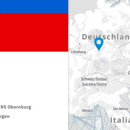
1774
640
927
366