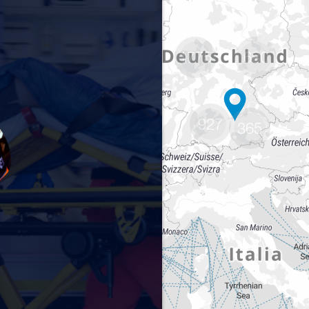
1775
680
927
365