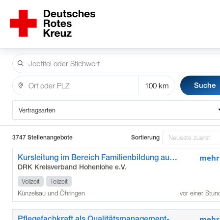
Suche
Vertragsarten
3747 Stellenangebote
Sortierung
Kursleitung im Bereich Familienbildung auf geringfügiger Beschäftigung (m/w/d) für den Standort Öhringen
mehr
DRK Kreisverband Hohenlohe e.V.
Vollzeit
Teilzeit
Künzelsau und Öhringen
vor einer Stun
Pflegefachkraft als Qualitätsmanagement-Beauftragte*r (m/w/d)
mehr