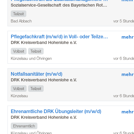
Sozialservice-Gesellschaft des Bayerischen Roten Kreuzes GmbH
Teilzeit
Bad Abbach
vor 5 Stund
Pflegefachkraft (m/w/d) in Voll- oder Teilzeit, Minijob
mehr
DRK Kreisverband Hohenlohe e.V.
Vollzeit
Teilzeit
Künzelsau und Öhringen
vor 6 Stund
Notfallsanitäter (m/w/d)
mehr
DRK Kreisverband Hohenlohe e.V.
Vollzeit
Teilzeit
Künzelsau
vor 6 Stund
Ehrenamtliche DRK Übungsleiter (m/w/d)
mehr
DRK Kreisverband Hohenlohe e.V.
Ehrenamtlich
Künzelsau und Öhringen
vor 6 Stund