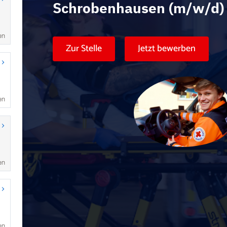
en
en
en
en