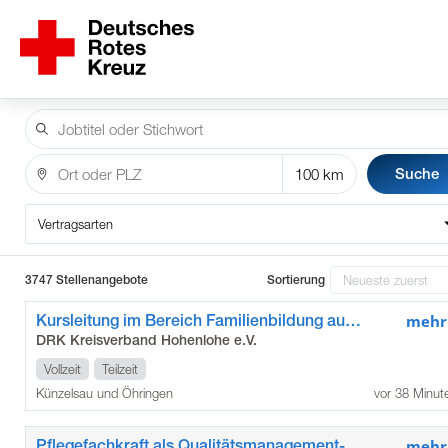
Suche
Vertragsarten
3747 Stellenangebote
Sortierung
Kursleitung im Bereich Familienbildung auf geringfügiger Beschäftigung (m/w/d) für den Standort Öhringen
mehr
DRK Kreisverband Hohenlohe e.V.
Vollzeit
Teilzeit
Künzelsau und Öhringen
vor 38 Minut
Pflegefachkraft als Qualitätsmanagement-Beauftragte*r (m/w/d)
mehr