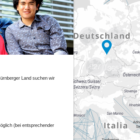
1775
680
927
365