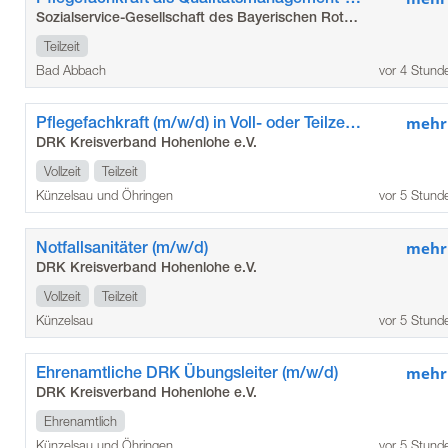
Sozialservice-Gesellschaft des Bayerischen Roten Kreuzes GmbH
Teilzeit
Bad Abbach
vor 4 Stund
Pflegefachkraft (m/w/d) in Voll- oder Teilzeit, Minijob
mehr
DRK Kreisverband Hohenlohe e.V.
Vollzeit
Teilzeit
Künzelsau und Öhringen
vor 5 Stund
Notfallsanitäter (m/w/d)
mehr
DRK Kreisverband Hohenlohe e.V.
Vollzeit
Teilzeit
Künzelsau
vor 5 Stund
Ehrenamtliche DRK Übungsleiter (m/w/d)
mehr
DRK Kreisverband Hohenlohe e.V.
Ehrenamtlich
Künzelsau und Öhringen
vor 5 Stund