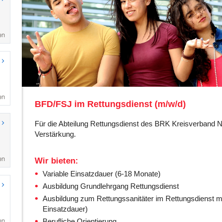
en
en
en
en