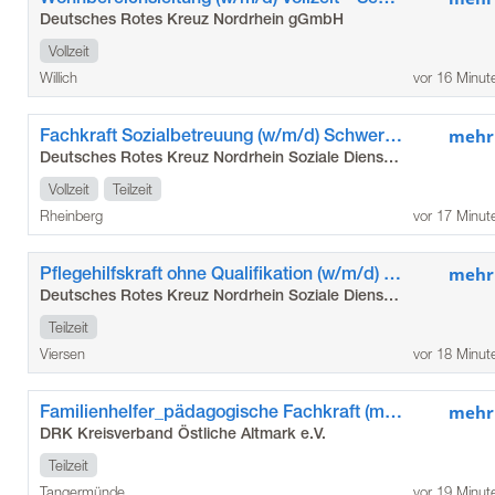
Deutsches Rotes Kreuz Nordrhein gGmbH
Vollzeit
Willich
vor 16 Minut
Fachkraft Sozialbetreuung (w/m/d) Schwerpunkt Gewaltschutzkoordination - Flüchtlingshilfe Rheinberg
mehr
Deutsches Rotes Kreuz Nordrhein Soziale Dienste gGmbH
Vollzeit
Teilzeit
Rheinberg
vor 17 Minut
Pflegehilfskraft ohne Qualifikation (w/m/d) Teilzeit – Ambulante Dienste Brüggen / Bracht
mehr
Deutsches Rotes Kreuz Nordrhein Soziale Dienste gGmbH
Teilzeit
Viersen
vor 18 Minut
Familienhelfer_pädagogische Fachkraft (m/w/d)_KJH Tangermünde
mehr
DRK Kreisverband Östliche Altmark e.V.
Teilzeit
Tangermünde
vor 19 Minut