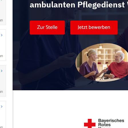
en
en
en
en