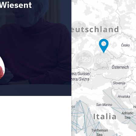
680
1772
929
365