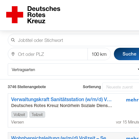
Suche
Vertragsarten
3746 Stellenangebote
Sortierung
Verwaltungskraft Sanitätsstation (w/m/d) Vollzeit / Teilzeit - Flüchtlingshilfe Viersen
mehr
Deutsches Rotes Kreuz Nordrhein Soziale Dienste gGmbH
Vollzeit
Teilzeit
Viersen
vor 15 Minut
Wohnbereichsleitung (w/m/d) Vollzeit – Seniorenzentrum Moosheide in Willich
mehr