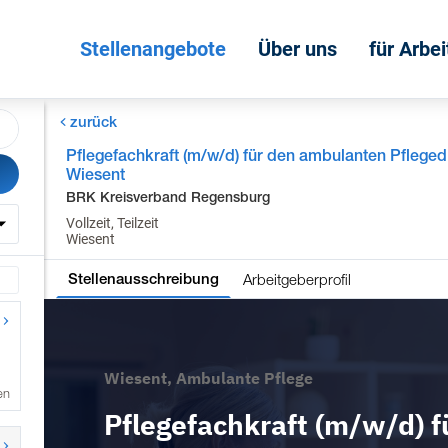
Stellenangebote
Über uns
für Arbe
zurück
Pflegefachkraft (m/w/d) für den ambulanten Pfleged
Wiesent
BRK Kreisverband Regensburg
Vollzeit, Teilzeit
Wiesent
Arbeitgeberprofil
Stellenausschreibung
en