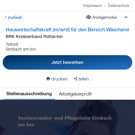
Impressum
|
Datenschutz
zurück
Anzeigemodus
Hauswirtschaftskraft (m/w/d) für den Bereich Wäscherei
BRK Kreisverband Rottal-Inn
Teilzeit
Simbach am Inn
Jetzt bewerben
drucken
teilen
Arbeitgeberprofil
Stellenausschreibung