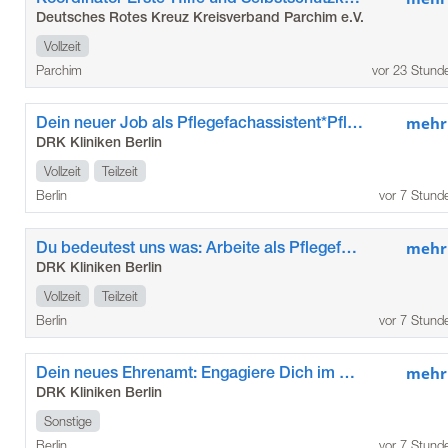
Deutsches Rotes Kreuz Kreisverband Parchim e.V.
Vollzeit
Parchim
vor 23 Stund
Dein neuer Job als Pflegefachassistent*Pflegefachassistentin im Kunstkrankenhaus
mehr
DRK Kliniken Berlin
Vollzeit
Teilzeit
Berlin
vor 7 Stund
Du bedeutest uns was: Arbeite als Pflegefachkraft / Pflegefachfrau*mann in den DRK Kliniken Berlin Köpenick
mehr
DRK Kliniken Berlin
Vollzeit
Teilzeit
Berlin
vor 7 Stund
Dein neues Ehrenamt: Engagiere Dich im Besuchsdienst „Die Zeitschenker*innen“ der DRK Kliniken Berlin Köpenick
mehr
DRK Kliniken Berlin
Sonstige
Berlin
vor 7 Stund