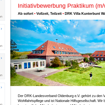
en
en
en
en