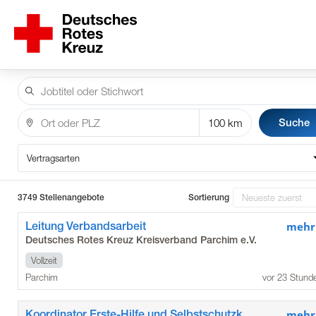
Suche
Vertragsarten
3749 Stellenangebote
Sortierung
Leitung Verbandsarbeit
mehr
Deutsches Rotes Kreuz Kreisverband Parchim e.V.
Vollzeit
Parchim
vor 23 Stund
Koordinator Erste-Hilfe und Selbstschutzkompetenz
mehr