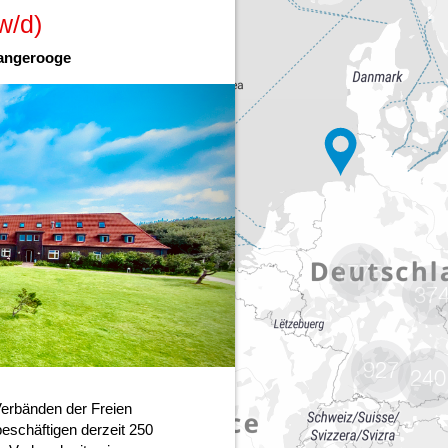
1775
37
927
240