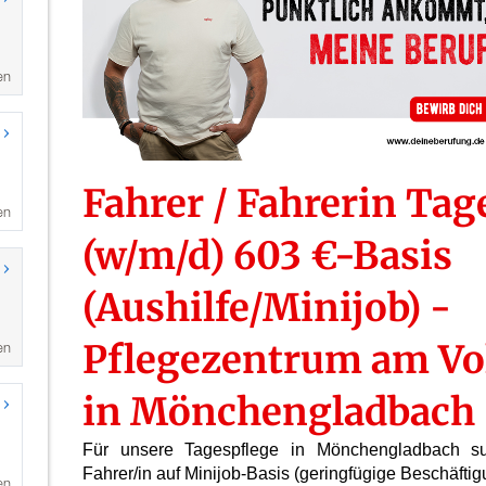
en
en
en
en