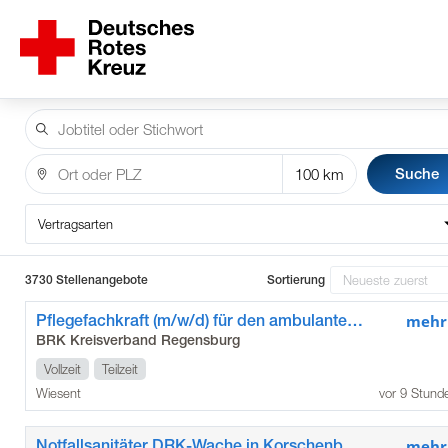
Suche
Vertragsarten
3730 Stellenangebote
Sortierung
Pflegefachkraft (m/w/d) für den ambulanten Pflegedienst Wiesent
mehr
BRK Kreisverband Regensburg
Vollzeit
Teilzeit
Wiesent
vor 9 Stund
Notfallsanitäter DRK-Wache in Korschenbroich (m/w/d)
mehr