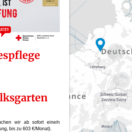
1753
904