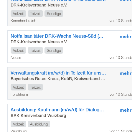
DRK-Kreisverband Neuss e.V.
Vollzeit
Teilzeit
Sonstige
Korschenbroich
vor 10 Stund
Notfallsanitäter DRK-Wache Neuss-Süd (m/w/d)
mehr
DRK-Kreisverband Neuss e.V.
Vollzeit
Teilzeit
Sonstige
Neuss
vor 10 Stund
Verwaltungskraft (m/w/d) in Teilzeit für unser Seniorenzentrum in Gößweinstein
mehr
Bayerisches Rotes Kreuz, KdöR, Kreisverband Forchheim
Vollzeit
Teilzeit
Forchheim
vor 10 Stund
Ausbildung: Kaufmann (m/w/d) für Dialogmarketing
mehr
BRK Kreisverband Würzburg
Vollzeit
Ausbildung
Würzburg
vor 11 Stund