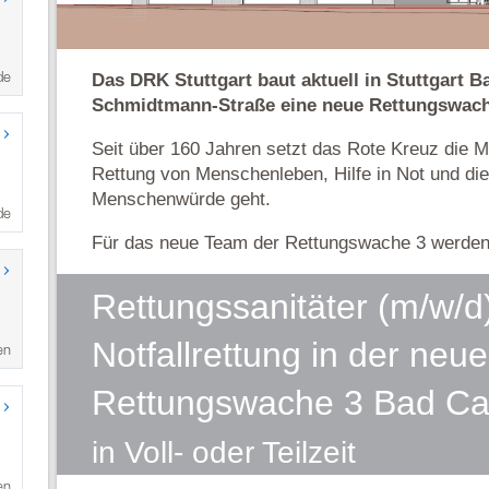
de
de
en
en