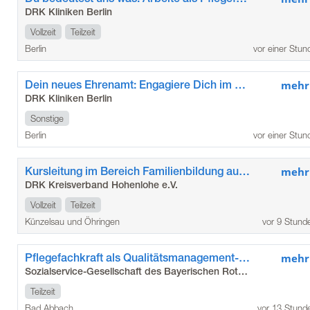
DRK Kliniken Berlin
Vollzeit
Teilzeit
Berlin
vor einer Stun
Dein neues Ehrenamt: Engagiere Dich im Besuchsdienst „Die Zeitschenker*innen“ der DRK Kliniken Berlin Köpenick
mehr
DRK Kliniken Berlin
Sonstige
Berlin
vor einer Stun
Kursleitung im Bereich Familienbildung auf geringfügiger Beschäftigung (m/w/d) für den Standort Öhringen
mehr
DRK Kreisverband Hohenlohe e.V.
Vollzeit
Teilzeit
Künzelsau und Öhringen
vor 9 Stund
Pflegefachkraft als Qualitätsmanagement-Beauftragte*r (m/w/d)
mehr
Sozialservice-Gesellschaft des Bayerischen Roten Kreuzes GmbH
Teilzeit
Bad Abbach
vor 13 Stund