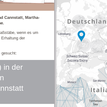
1775
638
927
365