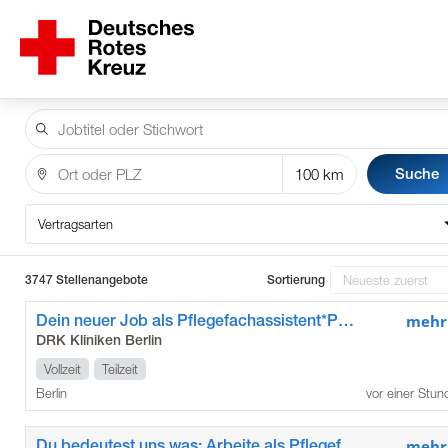
Suche
Vertragsarten
3747 Stellenangebote
Sortierung
Dein neuer Job als Pflegefachassistent*Pflegefachassistentin im Kunstkrankenhaus
mehr
DRK Kliniken Berlin
Vollzeit
Teilzeit
Berlin
vor einer Stun
Du bedeutest uns was: Arbeite als Pflegefachkraft / Pflegefachfrau*mann in den DRK Kliniken Berlin Köpenick
mehr