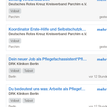
Deutsches Rotes Kreuz Kreisverband Parchim e.V.
Vollzeit
Parchim
geste
Koordinator Erste-Hilfe und Selbstschutzkompetenz
mehr
Deutsches Rotes Kreuz Kreisverband Parchim e.V.
Vollzeit
Parchim
geste
Dein neuer Job als Pflegefachassistent*Pflegefachassistentin im Kunstkrankenhaus
mehr
DRK Kliniken Berlin
Vollzeit
Teilzeit
Berlin
vor 12 Stund
Du bedeutest uns was: Arbeite als Pflegefachkraft / Pflegefachfrau*mann in den DRK Kliniken Berlin Köpenick
mehr
DRK Kliniken Berlin
Vollzeit
Teilzeit
Berlin
vor 12 Stund