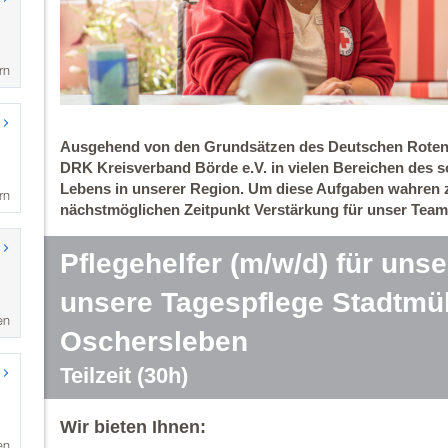
rn
rn
en
en