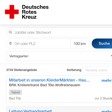
Suche
Vertragsarten
3749 Stellenangebote
Sortierung
Mitarbeit in unseren KleiderMärkten - Hauptstandort Bad Tölz (m/w/d)
mehr
BRK Kreisverband Bad Tölz-Wolfratshausen
Teilzeit
Bad Tölz
vor 2 Stund
Leitung Verbandsarbeit
mehr