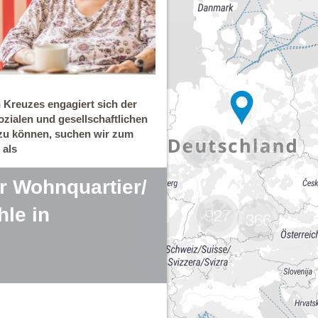
682
1774
927
366