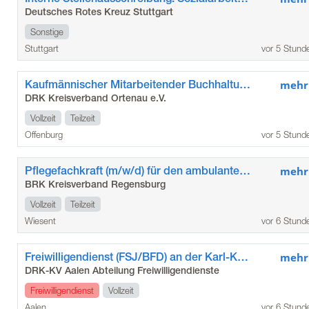
Deutsches Rotes Kreuz Stuttgart
Sonstige
Stuttgart
vor 5 Stund
Kaufmännischer Mitarbeitender Buchhaltung (m/w/d)
mehr
DRK Kreisverband Ortenau e.V.
Vollzeit
Teilzeit
Offenburg
vor 5 Stund
Pflegefachkraft (m/w/d) für den ambulanten Pflegedienst Wiesent
mehr
BRK Kreisverband Regensburg
Vollzeit
Teilzeit
Wiesent
vor 6 Stund
Freiwilligendienst (FSJ/BFD) an der Karl-Kessler-Schule der Stadt Aalen
mehr
DRK-KV Aalen Abteilung Freiwilligendienste
Freiwilligendienst
Vollzeit
Aalen
vor 6 Stund