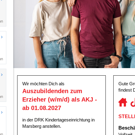
en
en
en
en