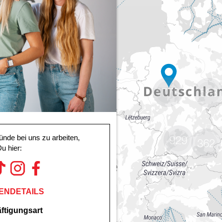
1778
588
929
362