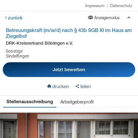
Impressum
|
Datenschutz
zurück
Anzeigemodus
Betreuungskraft (m/w/d) nach § 43b SGB XI im Haus am
Ziegelhof
DRK-Kreisverband Böblingen e.V.
Sonstige
Sindelfingen
Jetzt bewerben
drucken
teilen
Arbeitgeberprofil
Stellenausschreibung