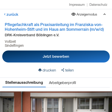
Impressum
|
Datenschutz
zurück
Anzeigemodus
Pflegefachkraft als Praxisanleitung im Franziska-von-
Hohenheim-Stift und im Haus am Sommerrain (m/w/d)
DRK-Kreisverband Böblingen e.V.
Vollzeit
Sindelfingen
Jetzt bewerben
drucken
teilen
Arbeitgeberprofil
Stellenausschreibung