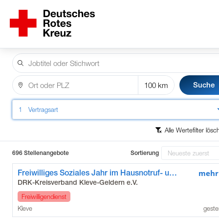
Suche
1
Vertragsart
Alle Wertefilter lös
696 Stellenangebote
Sortierung
Freiwilliges Soziales Jahr im Hausnotruf- und Fahrdienst in Kleve
mehr
DRK-Kreisverband Kleve-Geldern e.V.
Freiwilligendienst
Kleve
geste