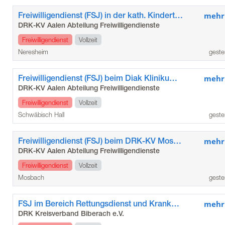
Freiwilligendienst (FSJ) in der kath. Kindertagesstätte St. Josef in Neresheim
mehr
DRK-KV Aalen Abteilung Freiwilligendienste
Freiwilligendienst
Vollzeit
Neresheim
geste
Freiwilligendienst (FSJ) beim Diak Klinikum Landkreis Schwäbisch Hall gGmbH
mehr
DRK-KV Aalen Abteilung Freiwilligendienste
Freiwilligendienst
Vollzeit
Schwäbisch Hall
geste
Freiwilligendienst (FSJ) beim DRK-KV Mosbach e.V., Krankentransport
mehr
DRK-KV Aalen Abteilung Freiwilligendienste
Freiwilligendienst
Vollzeit
Mosbach
geste
FSJ im Bereich Rettungsdienst und Krankentransport (m/w/d)
mehr
DRK Kreisverband Biberach e.V.