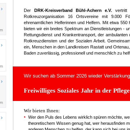
rn
rn
rn