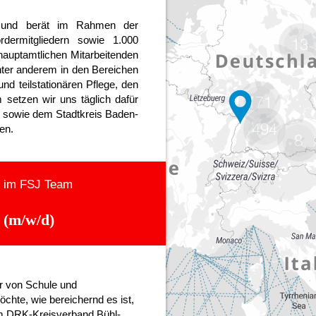
13
171
494
8