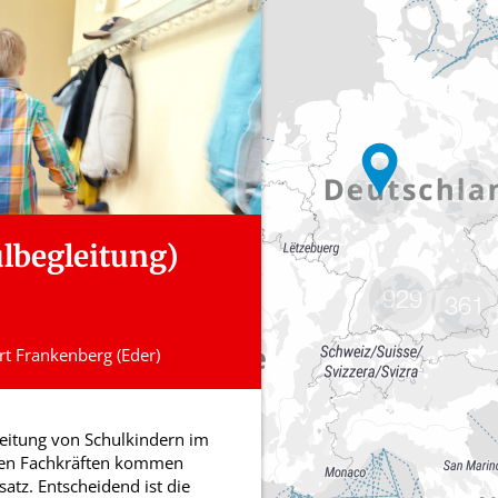
1772
569
929
361