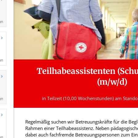
en
en
en
en