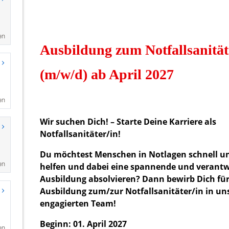
en
en
en
en