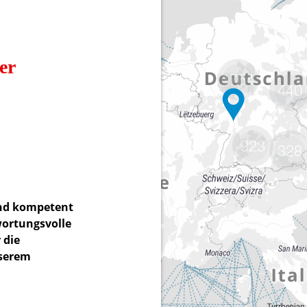
1764
440
923
328