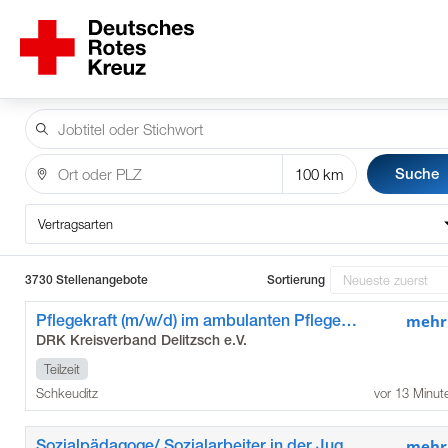
Suche
Vertragsarten
3730 Stellenangebote
Sortierung
Pflegekraft (m/w/d) im ambulanten Pflegedienst Glesien
mehr
DRK Kreisverband Delitzsch e.V.
Teilzeit
Schkeuditz
vor 13 Minut
Sozialpädagoge/ Sozialarbeiter in der Jugendarbeit (m/w/d)
mehr