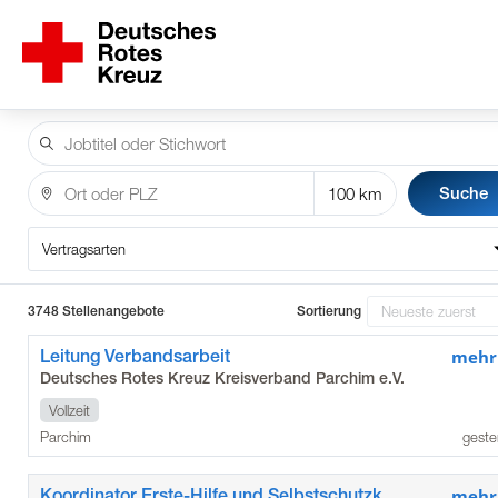
Suche
Vertragsarten
3748 Stellenangebote
Sortierung
Leitung Verbandsarbeit
mehr
Deutsches Rotes Kreuz Kreisverband Parchim e.V.
Vollzeit
Parchim
geste
Koordinator Erste-Hilfe und Selbstschutzkompetenz
mehr