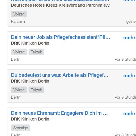
Deutsches Rotes Kreuz Kreisverband Parchim e.V.
Vollzeit
Parchim
geste
Dein neuer Job als Pflegefachassistent*Pflegefachassistentin im Kunstkrankenhaus
mehr
DRK Kliniken Berlin
Vollzeit
Teilzeit
Berlin
vor 8 Stund
Du bedeutest uns was: Arbeite als Pflegefachkraft / Pflegefachfrau*mann in den DRK Kliniken Berlin Köpenick
mehr
DRK Kliniken Berlin
Vollzeit
Teilzeit
Berlin
vor 8 Stund
Dein neues Ehrenamt: Engagiere Dich im Besuchsdienst „Die Zeitschenker*innen“ der DRK Kliniken Berlin Köpenick
mehr
DRK Kliniken Berlin
Sonstige
Berlin
vor 8 Stund