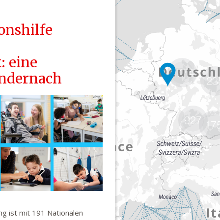
1774
23
927
17