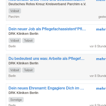
Deutsches Rotes Kreuz Kreisverband Parchim e.V.
Vollzeit
Parchim
geste
Dein neuer Job als Pflegefachassistent*Pflegefachassistentin im Kunstkrankenhaus
mehr
DRK Kliniken Berlin
Vollzeit
Teilzeit
Berlin
vor 8 Stund
Du bedeutest uns was: Arbeite als Pflegefachkraft / Pflegefachfrau*mann in den DRK Kliniken Berlin Köpenick
mehr
DRK Kliniken Berlin
Vollzeit
Teilzeit
Berlin
vor 8 Stund
Dein neues Ehrenamt: Engagiere Dich im Besuchsdienst „Die Zeitschenker*innen“ der DRK Kliniken Berlin Köpenick
mehr
DRK Kliniken Berlin
Sonstige
Berlin
vor 8 Stund