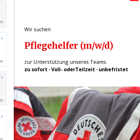
rn
en
en
en