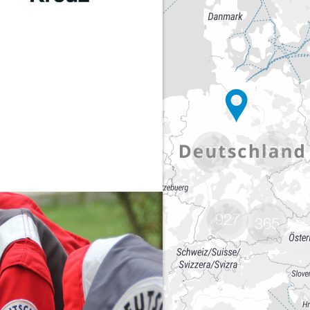
678
1774
927
365