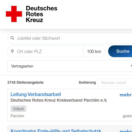
Suche
Vertragsarten
3748 Stellenangebote
Sortierung
Leitung Verbandsarbeit
mehr
Deutsches Rotes Kreuz Kreisverband Parchim e.V.
Vollzeit
Parchim
geste
Koordinator Erste-Hilfe und Selbstschutzkompetenz
mehr