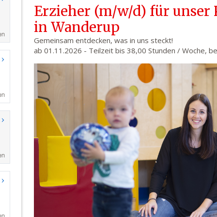
en
en
en
en