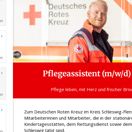
en
en
en
en