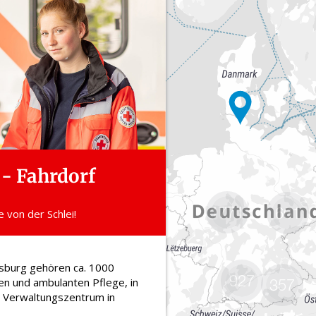
1771
661
927
357