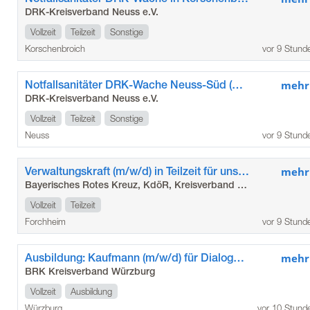
DRK-Kreisverband Neuss e.V.
Vollzeit
Teilzeit
Sonstige
Korschenbroich
vor 9 Stund
Notfallsanitäter DRK-Wache Neuss-Süd (m/w/d)
mehr
DRK-Kreisverband Neuss e.V.
Vollzeit
Teilzeit
Sonstige
Neuss
vor 9 Stund
Verwaltungskraft (m/w/d) in Teilzeit für unser Seniorenzentrum in Gößweinstein
mehr
Bayerisches Rotes Kreuz, KdöR, Kreisverband Forchheim
Vollzeit
Teilzeit
Forchheim
vor 9 Stund
Ausbildung: Kaufmann (m/w/d) für Dialogmarketing
mehr
BRK Kreisverband Würzburg
Vollzeit
Ausbildung
Würzburg
vor 10 Stund