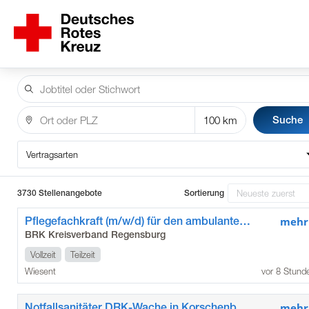
Suche
Vertragsarten
3730 Stellenangebote
Sortierung
Pflegefachkraft (m/w/d) für den ambulanten Pflegedienst Wiesent
mehr
BRK Kreisverband Regensburg
Vollzeit
Teilzeit
Wiesent
vor 8 Stund
Notfallsanitäter DRK-Wache in Korschenbroich (m/w/d)
mehr