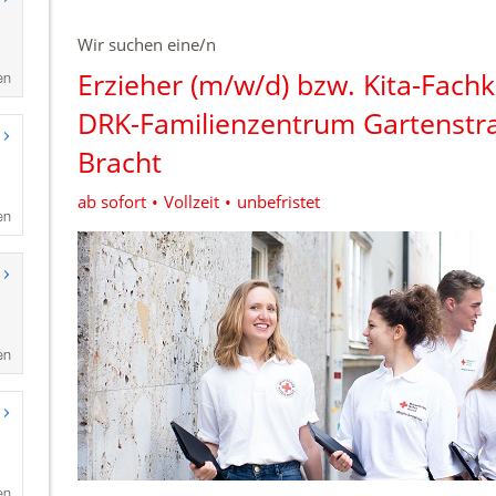
en
en
en
en