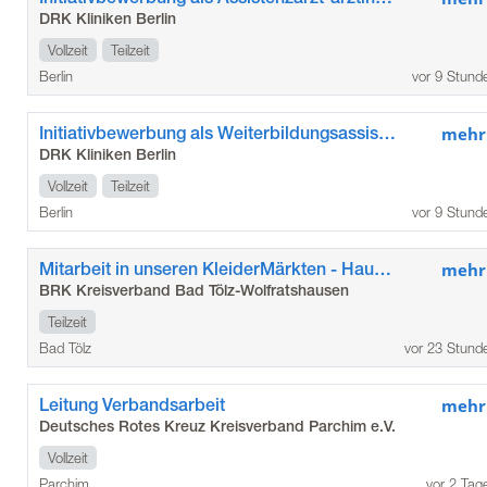
DRK Kliniken Berlin
Vollzeit
Teilzeit
Berlin
vor 9 Stund
Initiativbewerbung als Weiterbildungsassistent*in / Assistenzarzt*ärztin in der Allgemein- und Viszeralchirurgie im Kunstkrankenhaus
mehr
DRK Kliniken Berlin
Vollzeit
Teilzeit
Berlin
vor 9 Stund
Mitarbeit in unseren KleiderMärkten - Hauptstandort Bad Tölz (m/w/d)
mehr
BRK Kreisverband Bad Tölz-Wolfratshausen
Teilzeit
Bad Tölz
vor 23 Stund
Leitung Verbandsarbeit
mehr
Deutsches Rotes Kreuz Kreisverband Parchim e.V.
Vollzeit
Parchim
vor 2 Tag