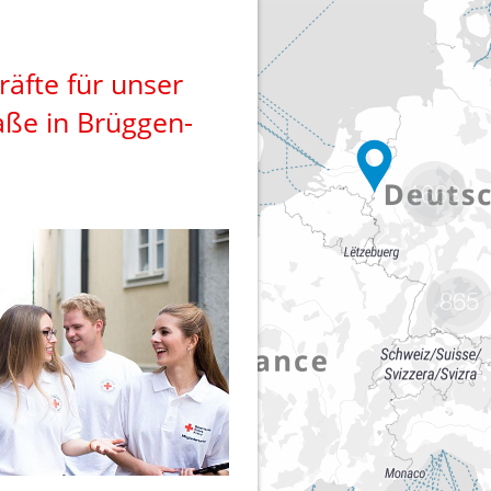
1668
865