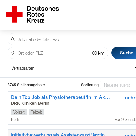
Suche
Vertragsarten
3745 Stellenangebote
Sortierung
Dein Top Job als Physiotherapeut*in im Akutkrankenhaus
mehr
DRK Kliniken Berlin
Vollzeit
Teilzeit
Berlin
vor 9 Stund
Initiativbewerbung als Assistenzarzt*ärztin / Weiterbildungsassistent*in für Allgemeinmedizin / Innere Medizin in der Geriatrie im Krankenhaus im Grünen
mehr