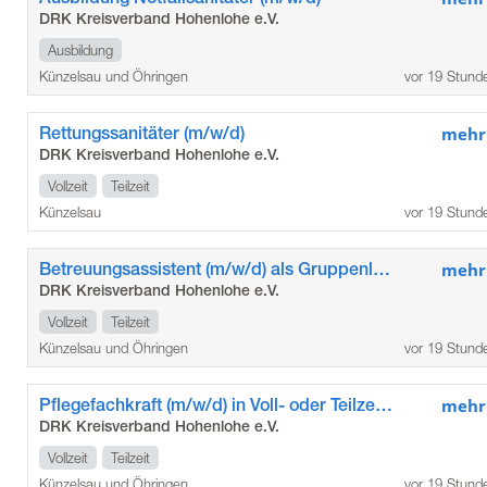
DRK Kreisverband Hohenlohe e.V.
Ausbildung
Künzelsau und Öhringen
vor 19 Stund
Rettungssanitäter (m/w/d)
mehr
DRK Kreisverband Hohenlohe e.V.
Vollzeit
Teilzeit
Künzelsau
vor 19 Stund
Betreuungsassistent (m/w/d) als Gruppenleitung für unsere Betreuungsgruppen auf Übungsleiterbasis
mehr
DRK Kreisverband Hohenlohe e.V.
Vollzeit
Teilzeit
Künzelsau und Öhringen
vor 19 Stund
Pflegefachkraft (m/w/d) in Voll- oder Teilzeit, Minijob
mehr
DRK Kreisverband Hohenlohe e.V.
Vollzeit
Teilzeit
Künzelsau und Öhringen
vor 19 Stund