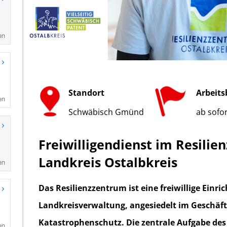
en
en
en
en