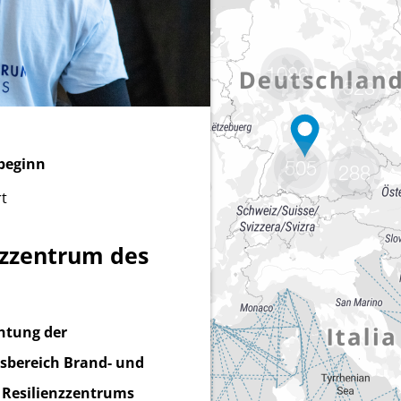
1086
523
505
288