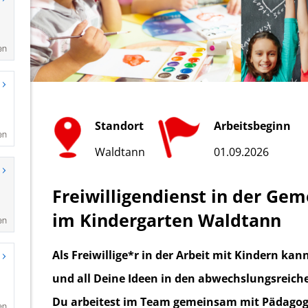
en
en
en
en