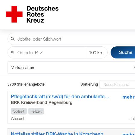
Suche
Vertragsarten
3730 Stellenangebote
Sortierung
Pflegefachkraft (m/w/d) für den ambulanten Pflegedienst Wiesent
mehr
BRK Kreisverband Regensburg
Vollzeit
Teilzeit
Wiesent
Jet
Notfallsanitäter DRK-Wache in Korschenbroich (m/w/d)
mehr