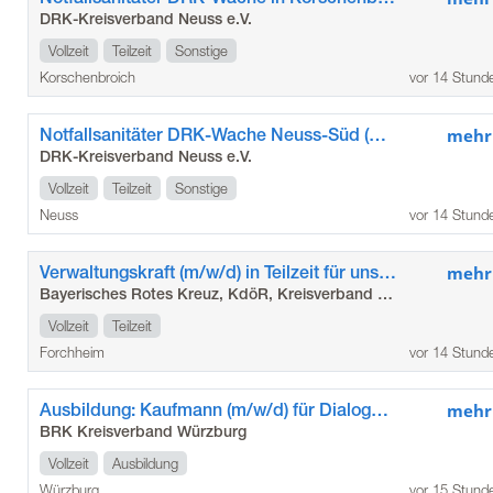
DRK-Kreisverband Neuss e.V.
Vollzeit
Teilzeit
Sonstige
Korschenbroich
vor 14 Stund
Notfallsanitäter DRK-Wache Neuss-Süd (m/w/d)
mehr
DRK-Kreisverband Neuss e.V.
Vollzeit
Teilzeit
Sonstige
Neuss
vor 14 Stund
Verwaltungskraft (m/w/d) in Teilzeit für unser Seniorenzentrum in Gößweinstein
mehr
Bayerisches Rotes Kreuz, KdöR, Kreisverband Forchheim
Vollzeit
Teilzeit
Forchheim
vor 14 Stund
Ausbildung: Kaufmann (m/w/d) für Dialogmarketing
mehr
BRK Kreisverband Würzburg
Vollzeit
Ausbildung
Würzburg
vor 15 Stund