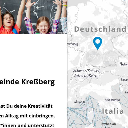
1771
674
927
357