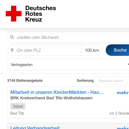
Suche
Vertragsarten
3749 Stellenangebote
Sortierung
Mitarbeit in unseren KleiderMärkten - Hauptstandort Bad Tölz (m/w/d)
mehr
BRK Kreisverband Bad Tölz-Wolfratshausen
Teilzeit
Bad Tölz
vor 3 Stund
Leitung Verbandsarbeit
mehr