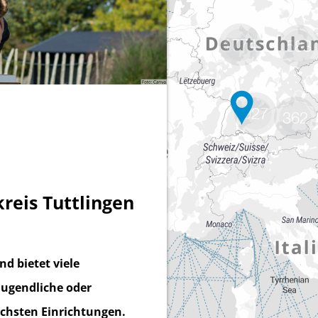
1774
583
927
362