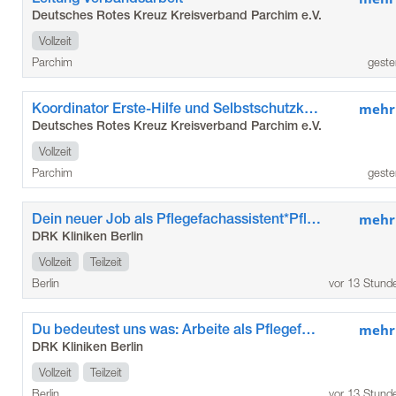
Deutsches Rotes Kreuz Kreisverband Parchim e.V.
Vollzeit
Parchim
geste
Koordinator Erste-Hilfe und Selbstschutzkompetenz
mehr
Deutsches Rotes Kreuz Kreisverband Parchim e.V.
Vollzeit
Parchim
geste
Dein neuer Job als Pflegefachassistent*Pflegefachassistentin im Kunstkrankenhaus
mehr
DRK Kliniken Berlin
Vollzeit
Teilzeit
Berlin
vor 13 Stund
Du bedeutest uns was: Arbeite als Pflegefachkraft / Pflegefachfrau*mann in den DRK Kliniken Berlin Köpenick
mehr
DRK Kliniken Berlin
Vollzeit
Teilzeit
Berlin
vor 13 Stund