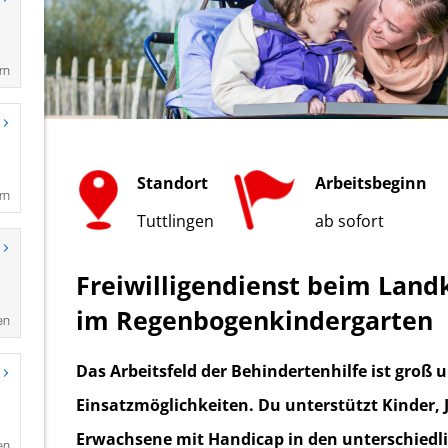
rn
rn
en
en