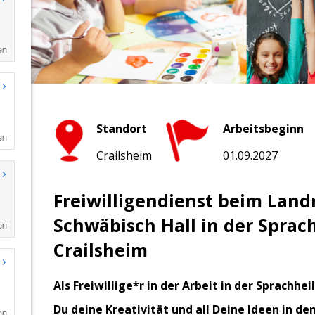
en
en
en
en