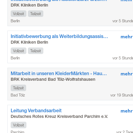
DRK Kliniken Berlin
Vollzeit
Teilzeit
Berlin
vor 5 Stund
Initiativbewerbung als Weiterbildungsassistent*in / Assistenzarzt*ärztin in der Allgemein- und Viszeralchirurgie im Kunstkrankenhaus
mehr
DRK Kliniken Berlin
Vollzeit
Teilzeit
Berlin
vor 5 Stund
Mitarbeit in unseren KleiderMärkten - Hauptstandort Bad Tölz (m/w/d)
mehr
BRK Kreisverband Bad Tölz-Wolfratshausen
Teilzeit
Bad Tölz
vor 19 Stund
Leitung Verbandsarbeit
mehr
Deutsches Rotes Kreuz Kreisverband Parchim e.V.
Vollzeit
Parchim
vor 2 Tag