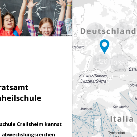
676
1773
926
365