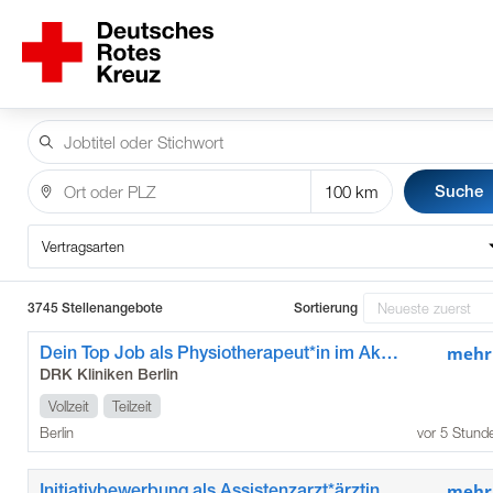
Suche
Vertragsarten
3745 Stellenangebote
Sortierung
Dein Top Job als Physiotherapeut*in im Akutkrankenhaus
mehr
DRK Kliniken Berlin
Vollzeit
Teilzeit
Berlin
vor 5 Stund
Initiativbewerbung als Assistenzarzt*ärztin / Weiterbildungsassistent*in für Allgemeinmedizin / Innere Medizin in der Geriatrie im Krankenhaus im Grünen
mehr