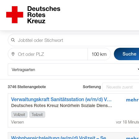
Suche
Vertragsarten
3746 Stellenangebote
Sortierung
Verwaltungskraft Sanitätsstation (w/m/d) Vollzeit / Teilzeit - Flüchtlingshilfe Viersen
mehr
Deutsches Rotes Kreuz Nordrhein Soziale Dienste gGmbH
Vollzeit
Teilzeit
Viersen
vor 18 Minut
Wohnbereichsleitung (w/m/d) Vollzeit – Seniorenzentrum Moosheide in Willich
mehr