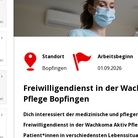
en
en
en
en