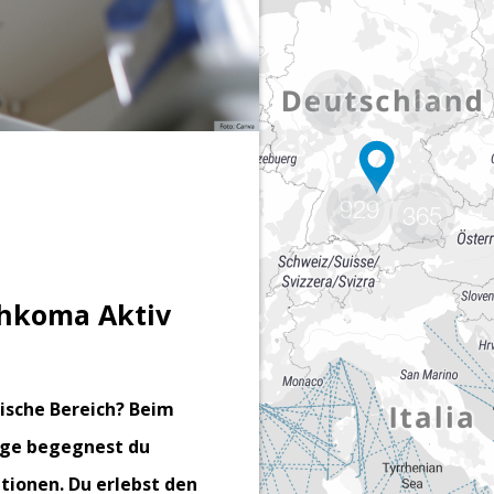
680
1772
929
365