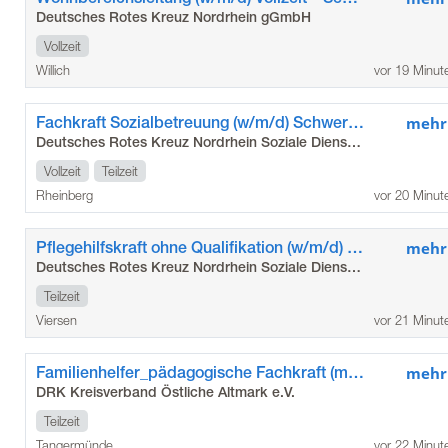
Deutsches Rotes Kreuz Nordrhein gGmbH
Vollzeit
Willich
vor 19 Minut
Fachkraft Sozialbetreuung (w/m/d) Schwerpunkt Gewaltschutzkoordination - Flüchtlingshilfe Rheinberg
mehr
Deutsches Rotes Kreuz Nordrhein Soziale Dienste gGmbH
Vollzeit
Teilzeit
Rheinberg
vor 20 Minut
Pflegehilfskraft ohne Qualifikation (w/m/d) Teilzeit – Ambulante Dienste Brüggen / Bracht
mehr
Deutsches Rotes Kreuz Nordrhein Soziale Dienste gGmbH
Teilzeit
Viersen
vor 21 Minut
Familienhelfer_pädagogische Fachkraft (m/w/d)_KJH Tangermünde
mehr
DRK Kreisverband Östliche Altmark e.V.
Teilzeit
Tangermünde
vor 22 Minut