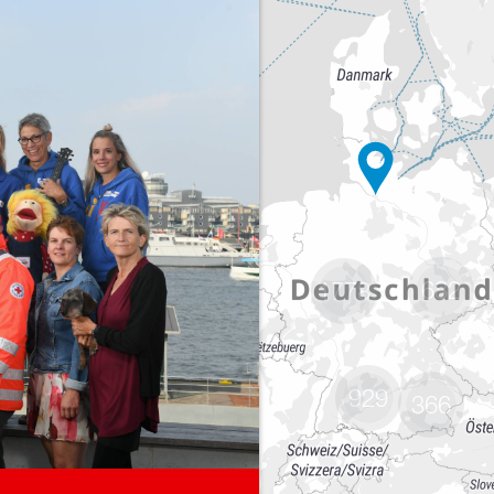
682
1778
929
366