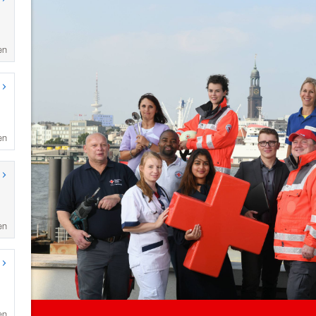
en
en
en
en