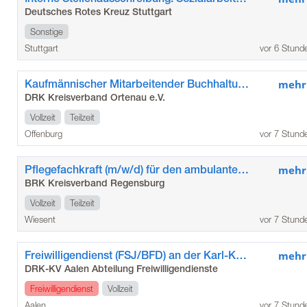
Deutsches Rotes Kreuz Stuttgart
Sonstige
Stuttgart
vor 6 Stund
Kaufmännischer Mitarbeitender Buchhaltung (m/w/d)
mehr
DRK Kreisverband Ortenau e.V.
Vollzeit
Teilzeit
Offenburg
vor 7 Stund
Pflegefachkraft (m/w/d) für den ambulanten Pflegedienst Wiesent
mehr
BRK Kreisverband Regensburg
Vollzeit
Teilzeit
Wiesent
vor 7 Stund
Freiwilligendienst (FSJ/BFD) an der Karl-Kessler-Schule der Stadt Aalen
mehr
DRK-KV Aalen Abteilung Freiwilligendienste
Freiwilligendienst
Vollzeit
Aalen
vor 7 Stund