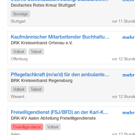
Deutsches Rotes Kreuz Stuttgart
Sonstige
Stuttgart
vor 11 Stund
Kaufmännischer Mitarbeitender Buchhaltung (m/w/d)
mehr
DRK Kreisverband Ortenau e.V.
Vollzeit
Teilzeit
Offenburg
vor 12 Stund
Pflegefachkraft (m/w/d) für den ambulanten Pflegedienst Wiesent
mehr
BRK Kreisverband Regensburg
Vollzeit
Teilzeit
Wiesent
vor 12 Stund
Freiwilligendienst (FSJ/BFD) an der Karl-Kessler-Schule der Stadt Aalen
mehr
DRK-KV Aalen Abteilung Freiwilligendienste
Freiwilligendienst
Vollzeit
Aalen
vor 13 Stund