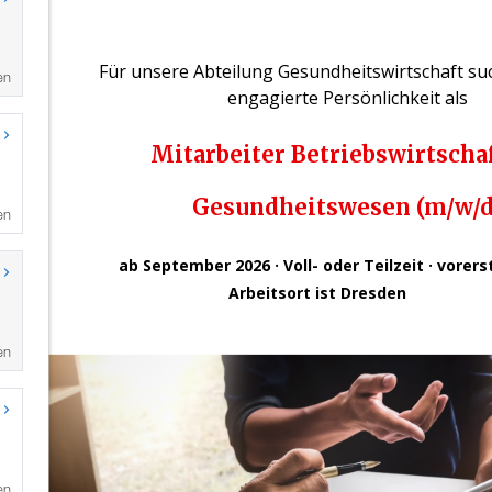
en
en
en
en