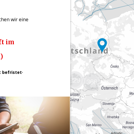
684
1777
929
366