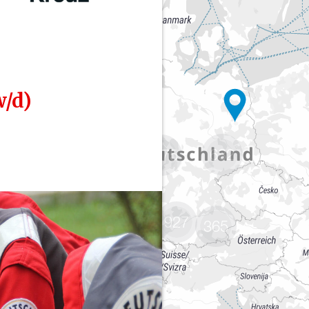
682
1775
927
365