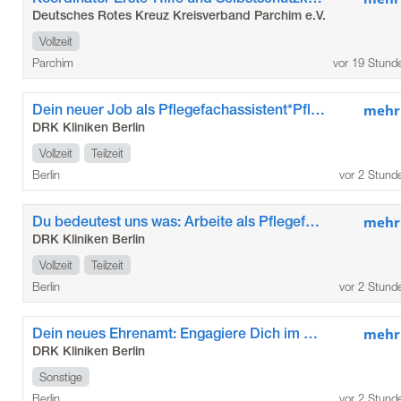
Deutsches Rotes Kreuz Kreisverband Parchim e.V.
Vollzeit
Parchim
vor 19 Stund
Dein neuer Job als Pflegefachassistent*Pflegefachassistentin im Kunstkrankenhaus
mehr
DRK Kliniken Berlin
Vollzeit
Teilzeit
Berlin
vor 2 Stund
Du bedeutest uns was: Arbeite als Pflegefachkraft / Pflegefachfrau*mann in den DRK Kliniken Berlin Köpenick
mehr
DRK Kliniken Berlin
Vollzeit
Teilzeit
Berlin
vor 2 Stund
Dein neues Ehrenamt: Engagiere Dich im Besuchsdienst „Die Zeitschenker*innen“ der DRK Kliniken Berlin Köpenick
mehr
DRK Kliniken Berlin
Sonstige
Berlin
vor 2 Stund