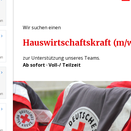
en
en
en
en