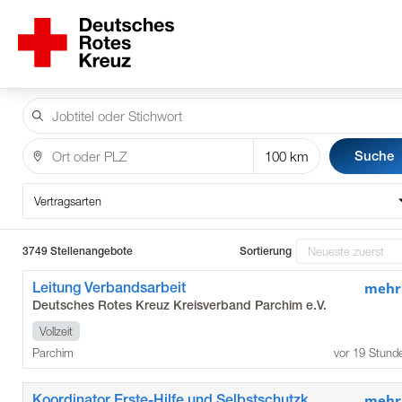
Suche
Vertragsarten
3749 Stellenangebote
Sortierung
Leitung Verbandsarbeit
mehr
Deutsches Rotes Kreuz Kreisverband Parchim e.V.
Vollzeit
Parchim
vor 19 Stund
Koordinator Erste-Hilfe und Selbstschutzkompetenz
mehr