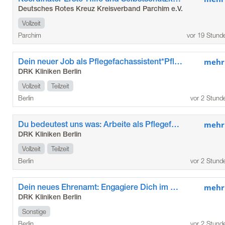
Deutsches Rotes Kreuz Kreisverband Parchim e.V.
Vollzeit
Parchim
vor 19 Stund
Dein neuer Job als Pflegefachassistent*Pflegefachassistentin im Kunstkrankenhaus
mehr
DRK Kliniken Berlin
Vollzeit
Teilzeit
Berlin
vor 2 Stund
Du bedeutest uns was: Arbeite als Pflegefachkraft / Pflegefachfrau*mann in den DRK Kliniken Berlin Köpenick
mehr
DRK Kliniken Berlin
Vollzeit
Teilzeit
Berlin
vor 2 Stund
Dein neues Ehrenamt: Engagiere Dich im Besuchsdienst „Die Zeitschenker*innen“ der DRK Kliniken Berlin Köpenick
mehr
DRK Kliniken Berlin
Sonstige
Berlin
vor 2 Stund