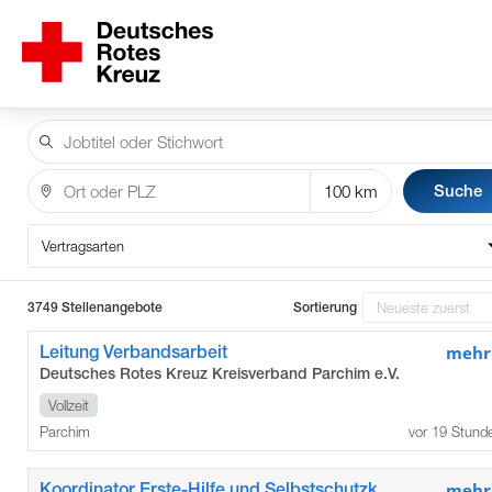
Suche
Vertragsarten
3749 Stellenangebote
Sortierung
Leitung Verbandsarbeit
mehr
Deutsches Rotes Kreuz Kreisverband Parchim e.V.
Vollzeit
Parchim
vor 19 Stund
Koordinator Erste-Hilfe und Selbstschutzkompetenz
mehr