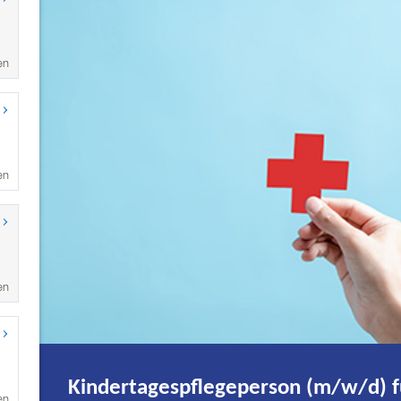
en
en
en
en