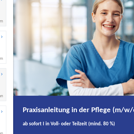
rn
rn
en
en