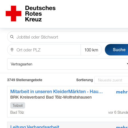
Suche
Vertragsarten
3749 Stellenangebote
Sortierung
Mitarbeit in unseren KleiderMärkten - Hauptstandort Bad Tölz (m/w/d)
mehr
BRK Kreisverband Bad Tölz-Wolfratshausen
Teilzeit
Bad Tölz
vor 6 Stund
Leitung Verbandsarbeit
mehr