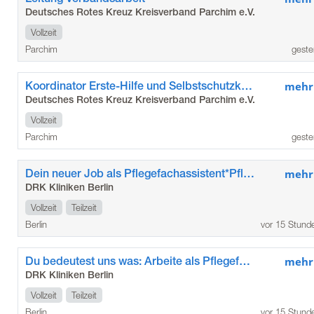
Deutsches Rotes Kreuz Kreisverband Parchim e.V.
Vollzeit
Parchim
geste
Koordinator Erste-Hilfe und Selbstschutzkompetenz
mehr
Deutsches Rotes Kreuz Kreisverband Parchim e.V.
Vollzeit
Parchim
geste
Dein neuer Job als Pflegefachassistent*Pflegefachassistentin im Kunstkrankenhaus
mehr
DRK Kliniken Berlin
Vollzeit
Teilzeit
Berlin
vor 15 Stund
Du bedeutest uns was: Arbeite als Pflegefachkraft / Pflegefachfrau*mann in den DRK Kliniken Berlin Köpenick
mehr
DRK Kliniken Berlin
Vollzeit
Teilzeit
Berlin
vor 15 Stund