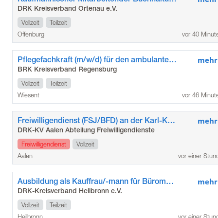
DRK Kreisverband Ortenau e.V.
Vollzeit
Teilzeit
Offenburg
vor 40 Minut
Pflegefachkraft (m/w/d) für den ambulanten Pflegedienst Wiesent
mehr
BRK Kreisverband Regensburg
Vollzeit
Teilzeit
Wiesent
vor 46 Minut
Freiwilligendienst (FSJ/BFD) an der Karl-Kessler-Schule der Stadt Aalen
mehr
DRK-KV Aalen Abteilung Freiwilligendienste
Freiwilligendienst
Vollzeit
Aalen
vor einer Stun
Ausbildung als Kauffrau/-mann für Büromanagement (m/w/d)
mehr
DRK-Kreisverband Heilbronn e.V.
Vollzeit
Teilzeit
Heilbronn
vor einer Stun