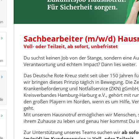
en
en
de
de