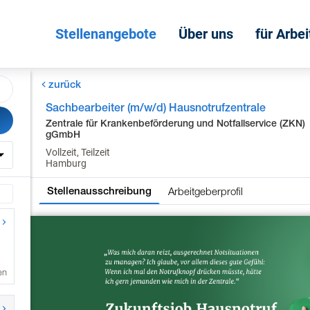
Stellenangebote
Über uns
für Arbe
zurück
Sachbearbeiter (m/w/d) Hausnotrufzentrale
Zentrale für Krankenbeförderung und Notfallservice (ZKN)
gGmbH
Vollzeit, Teilzeit
Hamburg
Arbeitgeberprofil
Stellenausschreibung
en