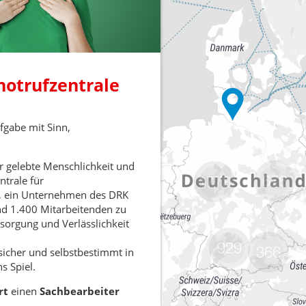
676
1778
929
366