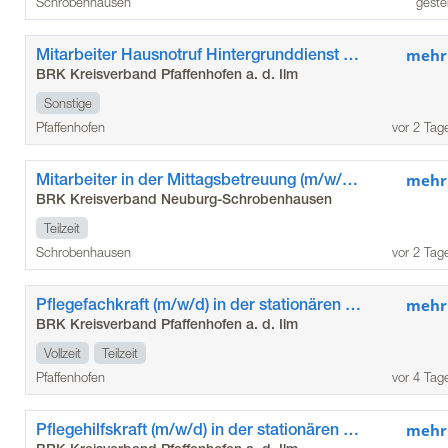
Schrobenhausen
geste
Mitarbeiter Hausnotruf Hintergrunddienst m/w/d
mehr
BRK Kreisverband Pfaffenhofen a. d. Ilm
Sonstige
Pfaffenhofen
vor 2 Tag
Mitarbeiter in der Mittagsbetreuung (m/w/d) an der Franziska-Umfahrer Grundschule in Schrobenhausen
mehr
BRK Kreisverband Neuburg-Schrobenhausen
Teilzeit
Schrobenhausen
vor 2 Tag
Pflegefachkraft (m/w/d) in der stationären Pflege
mehr
BRK Kreisverband Pfaffenhofen a. d. Ilm
Vollzeit
Teilzeit
Pfaffenhofen
vor 4 Tag
Pflegehilfskraft (m/w/d) in der stationären Pflege
mehr