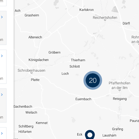
rn
en
en
20
en