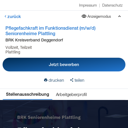
Impressum
|
Datenschutz
zurück
Anzeigemodus
Pflegefachkraft im Funktionsdienst (m/w/d)
Seniorenheime Plattling
BRK Kreisverband Deggendorf
Vollzeit, Teilzeit
Plattling
Jetzt bewerben
drucken
teilen
Arbeitgeberprofil
Stellenausschreibung