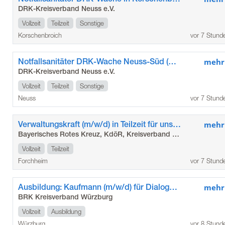
DRK-Kreisverband Neuss e.V.
Vollzeit
Teilzeit
Sonstige
Korschenbroich
vor 7 Stund
Notfallsanitäter DRK-Wache Neuss-Süd (m/w/d)
mehr
DRK-Kreisverband Neuss e.V.
Vollzeit
Teilzeit
Sonstige
Neuss
vor 7 Stund
Verwaltungskraft (m/w/d) in Teilzeit für unser Seniorenzentrum in Gößweinstein
mehr
Bayerisches Rotes Kreuz, KdöR, Kreisverband Forchheim
Vollzeit
Teilzeit
Forchheim
vor 7 Stund
Ausbildung: Kaufmann (m/w/d) für Dialogmarketing
mehr
BRK Kreisverband Würzburg
Vollzeit
Ausbildung
Würzburg
vor 8 Stund