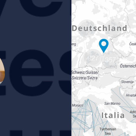
1771
675
927
357