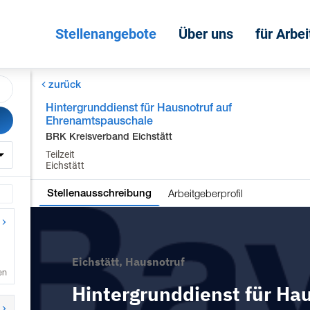
Stellenangebote
Über uns
für Arbe
zurück
Hintergrunddienst für Hausnotruf auf
Ehrenamtspauschale
BRK Kreisverband Eichstätt
Teilzeit
Eichstätt
Arbeitgeberprofil
Stellenausschreibung
en