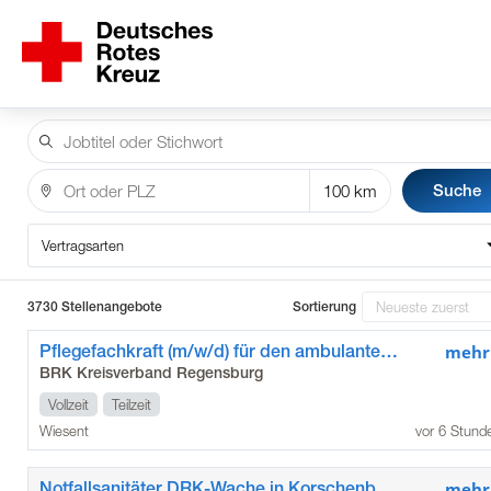
Suche
Vertragsarten
3730 Stellenangebote
Sortierung
Pflegefachkraft (m/w/d) für den ambulanten Pflegedienst Wiesent
mehr
BRK Kreisverband Regensburg
Vollzeit
Teilzeit
Wiesent
vor 6 Stund
Notfallsanitäter DRK-Wache in Korschenbroich (m/w/d)
mehr