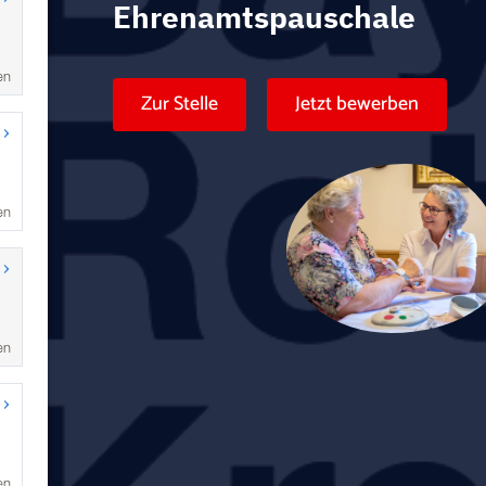
en
en
en
en