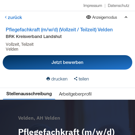
Impressum
|
Datenschutz
zurück
Anzeigemodus
Pflegefachkraft (m/w/d) (Vollzeit / Teilzeit) Velden
BRK Kreisverband Landshut
Vollzeit, Teilzeit
Velden
Jetzt bewerben
drucken
teilen
Arbeitgeberprofil
Stellenausschreibung