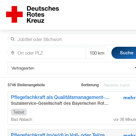
Suche
Vertragsarten
3746 Stellenangebote
Sortierung
Pflegefachkraft als Qualitätsmanagement-Beauftragte*r (m/w/d)
mehr
Sozialservice-Gesellschaft des Bayerischen Roten Kreuzes GmbH
Teilzeit
Bad Abbach
vor 36 Minut
Pflegefachkraft (m/w/d) in Voll- oder Teilzeit, Minijob
mehr