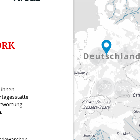
1774
667
927
365