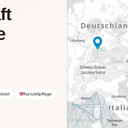
1777
647
929
366