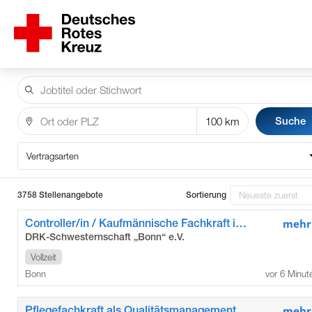
Suche
Vertragsarten
3758 Stellenangebote
Sortierung
Controller/in / Kaufmännische Fachkraft im Gesundheitswesen (m/w/d)
mehr
DRK-Schwesternschaft „Bonn“ e.V.
Vollzeit
Bonn
vor 6 Minut
Pflegefachkraft als Qualitätsmanagementbeauftragte*r (m/w/d)
mehr