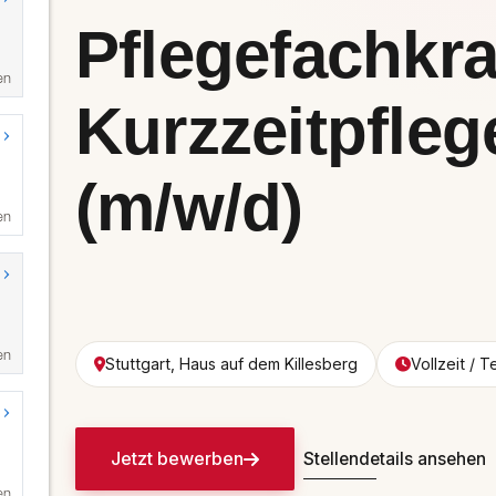
en
en
en
en