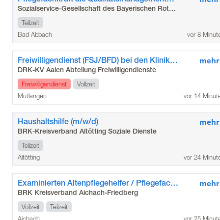
Sozialservice-Gesellschaft des Bayerischen Roten Kreuzes GmbH
Teilzeit
Bad Abbach
vor 8 Minut
Freiwilligendienst (FSJ/BFD) bei den Kliniken Ostalb-Stauferklinikum Mutlangen
mehr
DRK-KV Aalen Abteilung Freiwilligendienste
Freiwilligendienst
Vollzeit
Mutlangen
vor 14 Minut
Haushaltshilfe (m/w/d)
mehr
BRK-Kreisverband Altötting Soziale Dienste
Teilzeit
Altötting
vor 24 Minut
Examinierten Altenpflegehelfer / Pflegefachhelfer (m/w/d)
mehr
BRK Kreisverband Aichach-Friedberg
Vollzeit
Teilzeit
Aichach
vor 25 Minut