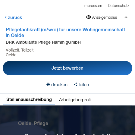
Impressum
|
Datenschutz
zurück
Anzeigemodus
Pflegefachkraft (m/w/d) für unsere Wohngemeinschaft
in Oelde
DRK Ambulante Pflege Hamm gGmbH
Vollzeit, Teilzeit
Oelde
Jetzt bewerben
drucken
teilen
Arbeitgeberprofil
Stellenausschreibung