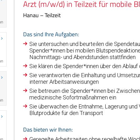
en
en
en
en