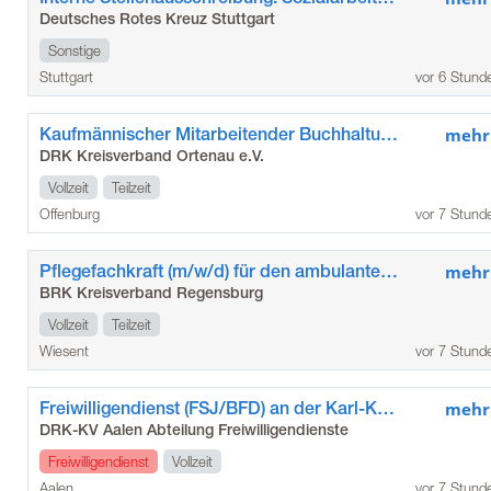
Deutsches Rotes Kreuz Stuttgart
Sonstige
Stuttgart
vor 6 Stund
Kaufmännischer Mitarbeitender Buchhaltung (m/w/d)
mehr
DRK Kreisverband Ortenau e.V.
Vollzeit
Teilzeit
Offenburg
vor 7 Stund
Pflegefachkraft (m/w/d) für den ambulanten Pflegedienst Wiesent
mehr
BRK Kreisverband Regensburg
Vollzeit
Teilzeit
Wiesent
vor 7 Stund
Freiwilligendienst (FSJ/BFD) an der Karl-Kessler-Schule der Stadt Aalen
mehr
DRK-KV Aalen Abteilung Freiwilligendienste
Freiwilligendienst
Vollzeit
Aalen
vor 7 Stund