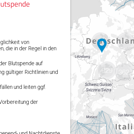
1777
609
929
362