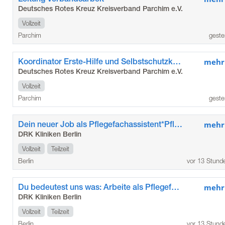
Deutsches Rotes Kreuz Kreisverband Parchim e.V.
Vollzeit
Parchim
geste
Koordinator Erste-Hilfe und Selbstschutzkompetenz
mehr
Deutsches Rotes Kreuz Kreisverband Parchim e.V.
Vollzeit
Parchim
geste
Dein neuer Job als Pflegefachassistent*Pflegefachassistentin im Kunstkrankenhaus
mehr
DRK Kliniken Berlin
Vollzeit
Teilzeit
Berlin
vor 13 Stund
Du bedeutest uns was: Arbeite als Pflegefachkraft / Pflegefachfrau*mann in den DRK Kliniken Berlin Köpenick
mehr
DRK Kliniken Berlin
Vollzeit
Teilzeit
Berlin
vor 13 Stund