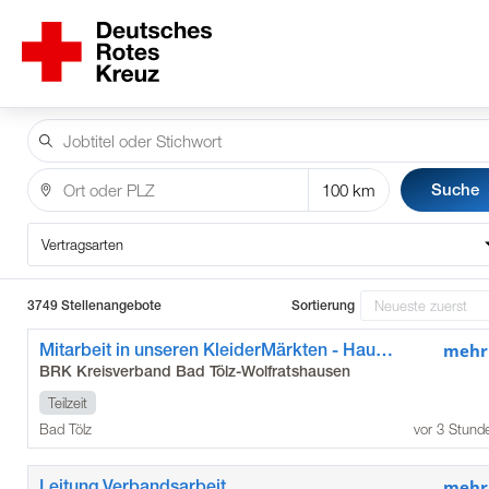
Suche
Vertragsarten
3749 Stellenangebote
Sortierung
Mitarbeit in unseren KleiderMärkten - Hauptstandort Bad Tölz (m/w/d)
mehr
BRK Kreisverband Bad Tölz-Wolfratshausen
Teilzeit
Bad Tölz
vor 3 Stund
Leitung Verbandsarbeit
mehr