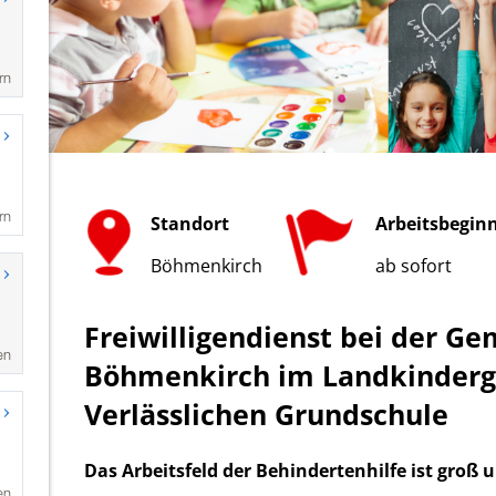
rn
rn
en
en