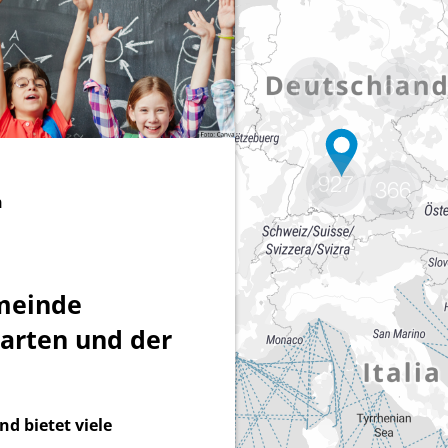
1774
670
927
366