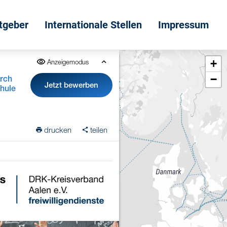
itgeber
Internationale Stellen
Impressum
+
Anzeigemodus
−
irch
Jetzt bewerben
chule
drucken
teilen