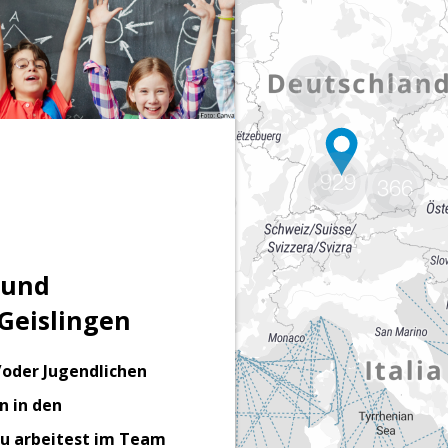
673
1777
929
366