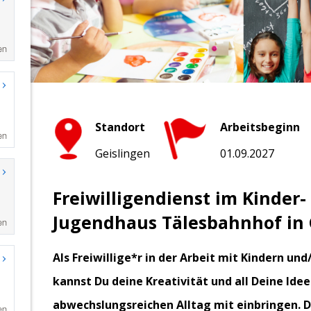
en
en
en
en