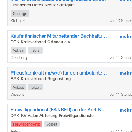
Deutsches Rotes Kreuz Stuttgart
Sonstige
Stuttgart
vor 10 Stund
Kaufmännischer Mitarbeitender Buchhaltung (m/w/d)
mehr
DRK Kreisverband Ortenau e.V.
Vollzeit
Teilzeit
Offenburg
vor 11 Stund
Pflegefachkraft (m/w/d) für den ambulanten Pflegedienst Wiesent
mehr
BRK Kreisverband Regensburg
Vollzeit
Teilzeit
Wiesent
vor 11 Stund
Freiwilligendienst (FSJ/BFD) an der Karl-Kessler-Schule der Stadt Aalen
mehr
DRK-KV Aalen Abteilung Freiwilligendienste
Freiwilligendienst
Vollzeit
Aalen
vor 11 Stund