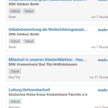
DRK Kliniken Berlin
Vollzeit
Teilzeit
Berlin
vor 7 Stund
Initiativbewerbung als Weiterbildungsassistent*in / Assistenzarzt*ärztin in der Allgemein- und Viszeralchirurgie im Kunstkrankenhaus
mehr
DRK Kliniken Berlin
Vollzeit
Teilzeit
Berlin
vor 7 Stund
Mitarbeit in unseren KleiderMärkten - Hauptstandort Bad Tölz (m/w/d)
mehr
BRK Kreisverband Bad Tölz-Wolfratshausen
Teilzeit
Bad Tölz
vor 21 Stund
Leitung Verbandsarbeit
mehr
Deutsches Rotes Kreuz Kreisverband Parchim e.V.
Vollzeit
Parchim
vor 2 Tag