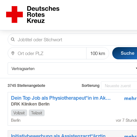
Suche
Vertragsarten
3745 Stellenangebote
Sortierung
Dein Top Job als Physiotherapeut*in im Akutkrankenhaus
mehr
DRK Kliniken Berlin
Vollzeit
Teilzeit
Berlin
vor 7 Stund
Initiativbewerbung als Assistenzarzt*ärztin / Weiterbildungsassistent*in für Allgemeinmedizin / Innere Medizin in der Geriatrie im Krankenhaus im Grünen
mehr