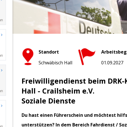
en
en
en
en