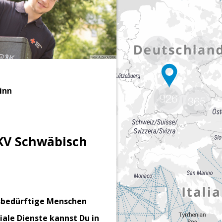
1773
666
926
365