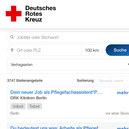
Suche
Vertragsarten
3747 Stellenangebote
Sortierung
Dein neuer Job als Pflegefachassistent*Pflegefachassistentin im Kunstkrankenhaus
mehr
DRK Kliniken Berlin
Vollzeit
Teilzeit
Berlin
vor einer Stun
Du bedeutest uns was: Arbeite als Pflegefachkraft / Pflegefachfrau*mann in den DRK Kliniken Berlin Köpenick
mehr