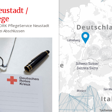
1775
397
927
266