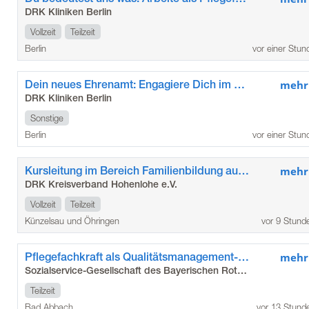
DRK Kliniken Berlin
Vollzeit
Teilzeit
Berlin
vor einer Stun
Dein neues Ehrenamt: Engagiere Dich im Besuchsdienst „Die Zeitschenker*innen“ der DRK Kliniken Berlin Köpenick
mehr
DRK Kliniken Berlin
Sonstige
Berlin
vor einer Stun
Kursleitung im Bereich Familienbildung auf geringfügiger Beschäftigung (m/w/d) für den Standort Öhringen
mehr
DRK Kreisverband Hohenlohe e.V.
Vollzeit
Teilzeit
Künzelsau und Öhringen
vor 9 Stund
Pflegefachkraft als Qualitätsmanagement-Beauftragte*r (m/w/d)
mehr
Sozialservice-Gesellschaft des Bayerischen Roten Kreuzes GmbH
Teilzeit
Bad Abbach
vor 13 Stund