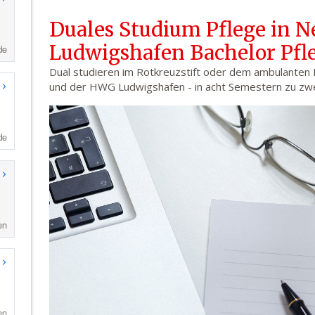
de
de
en
en