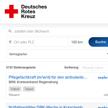
Suche
Vertragsarten
3730 Stellenangebote
Sortierung
Pflegefachkraft (m/w/d) für den ambulanten Pflegedienst Wiesent
mehr
BRK Kreisverband Regensburg
Vollzeit
Teilzeit
Wiesent
Jet
Notfallsanitäter DRK-Wache in Korschenbroich (m/w/d)
mehr