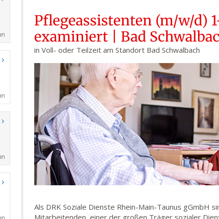
en
en
en
en