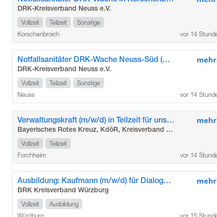
DRK-Kreisverband Neuss e.V.
Vollzeit
Teilzeit
Sonstige
Korschenbroich
vor 14 Stund
Notfallsanitäter DRK-Wache Neuss-Süd (m/w/d)
mehr
DRK-Kreisverband Neuss e.V.
Vollzeit
Teilzeit
Sonstige
Neuss
vor 14 Stund
Verwaltungskraft (m/w/d) in Teilzeit für unser Seniorenzentrum in Gößweinstein
mehr
Bayerisches Rotes Kreuz, KdöR, Kreisverband Forchheim
Vollzeit
Teilzeit
Forchheim
vor 14 Stund
Ausbildung: Kaufmann (m/w/d) für Dialogmarketing
mehr
BRK Kreisverband Würzburg
Vollzeit
Ausbildung
Würzburg
vor 15 Stund