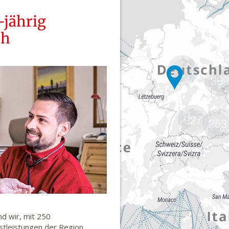
1771
399
927
253